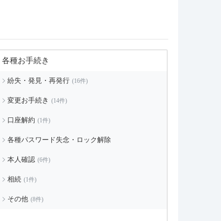
各種お手続き
紛失・発見・再発行
(16件)
変更お手続き
(14件)
口座解約
(1件)
各種パスワード失念・ロック解除
本人確認
(6件)
相続
(1件)
その他
(8件)