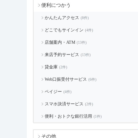
便利につかう
かんたんアクセス
(8件)
どこでもサインイン
(4件)
店舗案内・ATM
(13件)
来店予約サービス
(13件)
貸金庫
(2件)
Web口振受付サービス
(6件)
ペイジー
(4件)
スマホ決済サービス
(2件)
便利・おトクな銀行活用
(1件)
その他